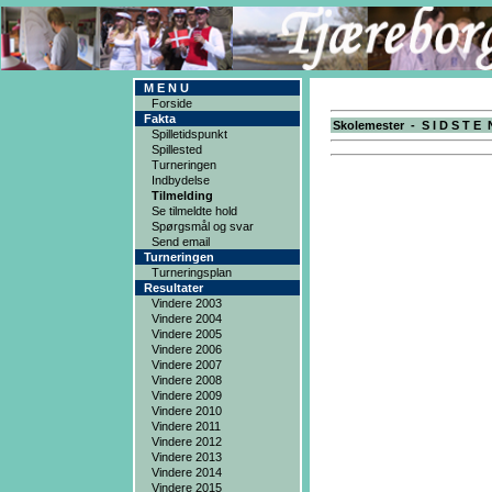
M E N U
Forside
Fakta
Skolemester - S I D S T E 
Spilletidspunkt
Spillested
Turneringen
Indbydelse
Tilmelding
Se tilmeldte hold
Spørgsmål og svar
Send email
Turneringen
Turneringsplan
Resultater
Vindere 2003
Vindere 2004
Vindere 2005
Vindere 2006
Vindere 2007
Vindere 2008
Vindere 2009
Vindere 2010
Vindere 2011
Vindere 2012
Vindere 2013
Vindere 2014
Vindere 2015