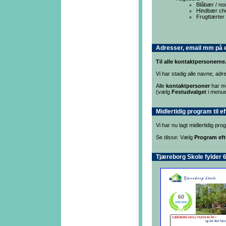
Blåbær / no
Hindbær ch
Frugttærter
Adresser, email mm på 
Til alle kontaktpersonerne
Vi har stadig alle navne, adre
Alle
kontaktpersoner
har mu
(vælg
Festudvalget
i menuen
Midlertidig program til 
Vi har nu lagt midlertidig p
Se disse: Vælg
Program ef
Tjæreborg Skole fylder 60