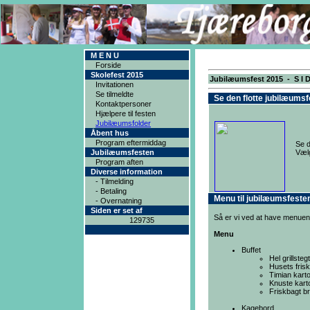
M E N U
Forside
Skolefest 2015
Jubilæumsfest 2015 - S I D
Invitationen
Se tilmeldte
Se den flotte jubilæumsf
Kontaktpersoner
Hjælpere til festen
Jubilæumsfolder
Åbent hus
Program eftermiddag
Se d
Jubilæumsfesten
Vælg
Program aften
Diverse information
- Tilmelding
- Betaling
Menu til jubilæumsfeste
- Overnatning
Siden er set af
Så er vi ved at have menuen 
129735
Menu
Buffet
Hel grillste
Husets frisk
Timian karto
Knuste kart
Friskbagt b
Kagebord