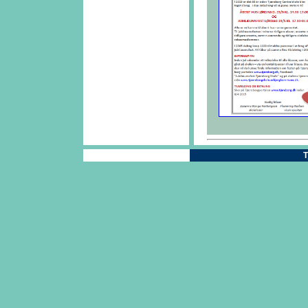
Copyright ® 2004
T
ICAN Systems ApS