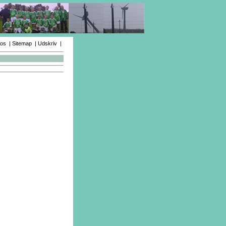
 os
|
Sitemap
|
Udskriv
|