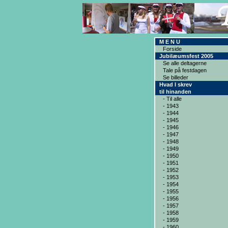
M E N U
Forside
Jubilæumsfest 2005
Se alle deltagerne
Tale på festdagen
Se billeder
Hvad I skrev
til hinanden
- Til alle
- 1943
- 1944
- 1945
- 1946
- 1947
- 1948
- 1949
- 1950
- 1951
- 1952
- 1953
- 1954
- 1955
- 1956
- 1957
- 1958
- 1959
- 1960