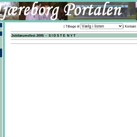
| Tilbage til
|
Kontakt
Jubilæumsfest 2005 - S I D S T E N Y T